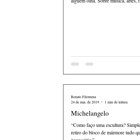
alguém olha. Sobre música, artes, 
(Seleção...
Renato Filomena
24 de mai. de 2019
1 min de leitura
Michelangelo
“Como faço uma escultura? Simpl
retiro do bloco de mármore tudo q
necessário.”