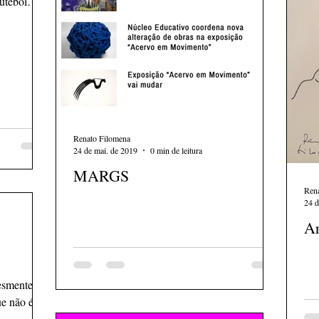
futebol
Renato Filomena
24 de mai. de 2019
0 min de leitura
MARGS
Ren
24 d
Ar
esmente
ue não é