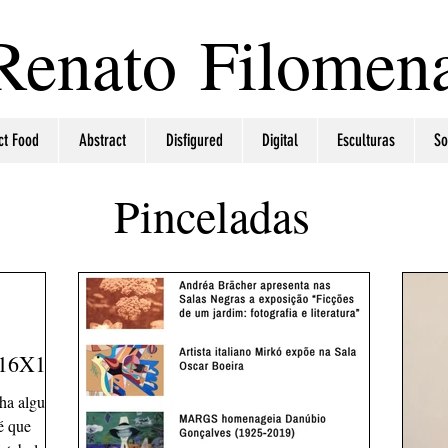
Renato Filomen
ct Food
Abstract
Disfigured
Digital
Esculturas
So
Pinceladas
16X16]
ha alguns
é que