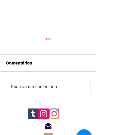
Comentários
IA
#392
Escreva um comentário