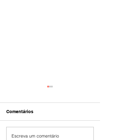
Comentários
IA
#392
Escreva um comentário