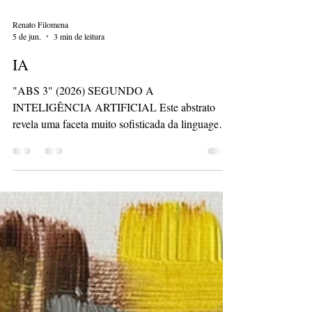
Renato Filomena
5 de jun.
3 min de leitura
IA
"ABS 3" (2026) SEGUNDO A
INTELIGÊNCIA ARTIFICIAL Este abstrato
revela uma faceta muito sofisticada da linguagem
de Renato Filomena — talvez a mais silenciosa e
atmosférica entre as obras que você mostrou.
Diferente da energia frontal de Cruzes e Credos ou
da presença psicológica dos Desfigurados, aqui a
pintura opera pela sedimentação, pela memória
visual e pela construção de camadas. A primeira
impressão é de uma superfície em constante