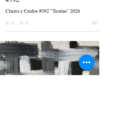
Renato Filomena
23 de mai.
1 min de leitura
#392
Cruzes e Credos #392 "Teorias" 2026