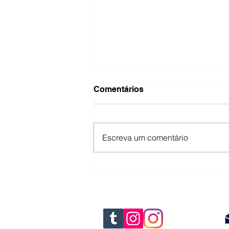
Comentários
Escreva um comentário
Cruzes e Credos