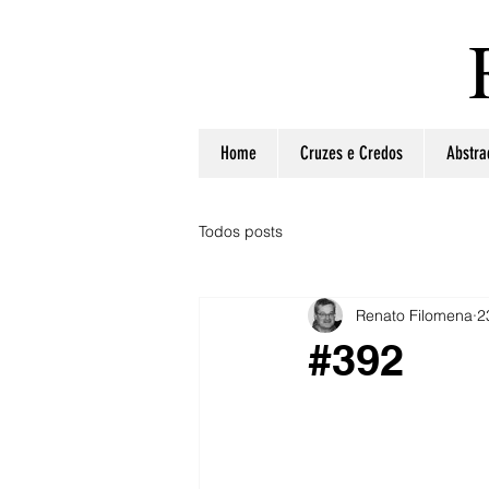
Home
Cruzes e Credos
Abstra
Todos posts
Renato Filomena
2
#392