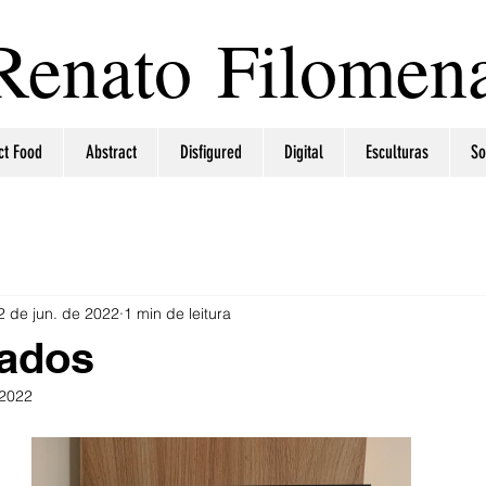
Renato Filomen
ct Food
Abstract
Disfigured
Digital
Esculturas
So
2 de jun. de 2022
1 min de leitura
rados
 2022