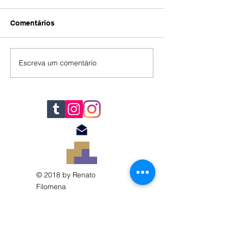
Comentários
IA
#392
Escreva um comentário
© 2018 by Renato
Filomena