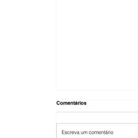
Comentários
Escreva um comentário
Cruzes e Credos