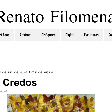
Renato Filomen
ct Food
Abstract
Disfigured
Digital
Esculturas
So
1 de jun. de 2024
1 min de leitura
e Credos
 2024