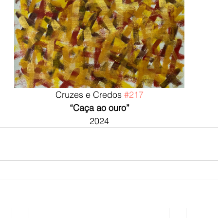
Cruzes e Credos 
#217
“Caça ao ouro”
2024