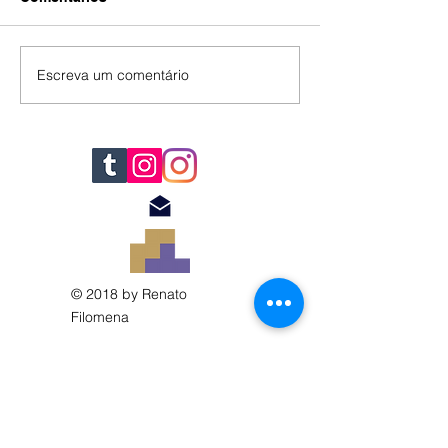
IA
#392
Escreva um comentário
© 2018 by Renato
Filomena