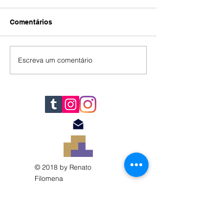
Comentários
IA
#392
Escreva um comentário
© 2018 by Renato
Filomena