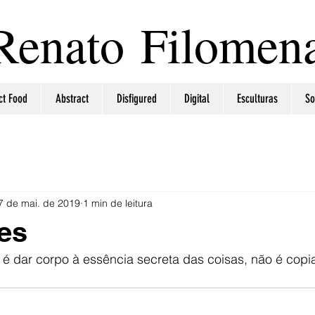
Renato Filomen
ct Food
Abstract
Disfigured
Digital
Esculturas
So
7 de mai. de 2019
1 min de leitura
les
e é dar corpo à essência secreta das coisas, não é copia