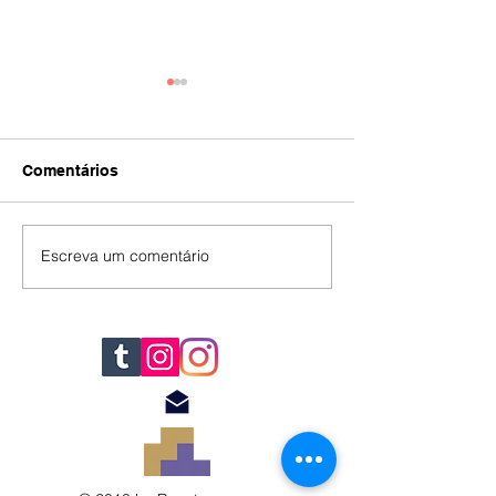
Comentários
IA
#392
Escreva um comentário