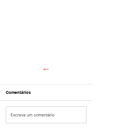
Comentários
IA
#392
Escreva um comentário