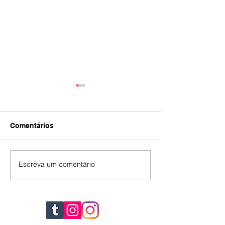
Comentários
IA
#392
Escreva um comentário