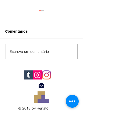
Comentários
IA
#392
Escreva um comentário
© 2018 by Renato
Filomena