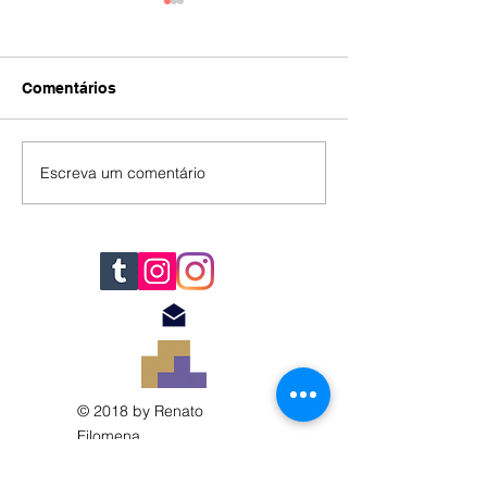
Comentários
IA
#392
Escreva um comentário
© 2018 by Renato
Filomena