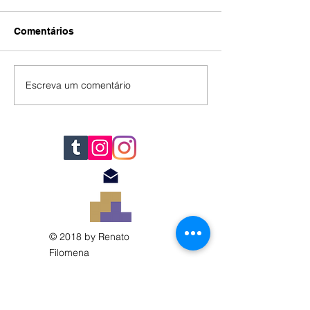
Comentários
IA
#392
Escreva um comentário
© 2018 by Renato
Filomena