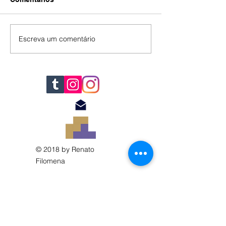
IA
#392
Escreva um comentário
© 2018 by Renato
Filomena