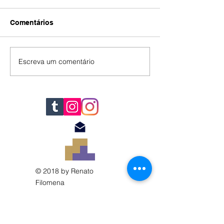
Comentários
IA
#392
Escreva um comentário
© 2018 by Renato
Filomena