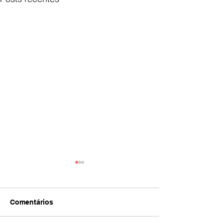
Comentários
IA
#392