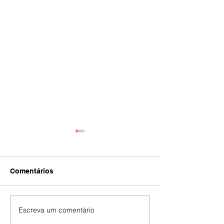
Comentários
IA
#392
Escreva um comentário