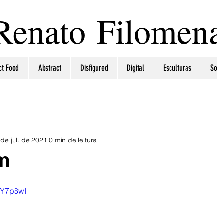
Renato Filomen
ct Food
Abstract
Disfigured
Digital
Esculturas
So
 de jul. de 2021
0 min de leitura
am
cY7p8wI