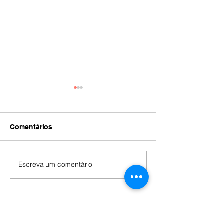
Comentários
IA
#392
Escreva um comentário