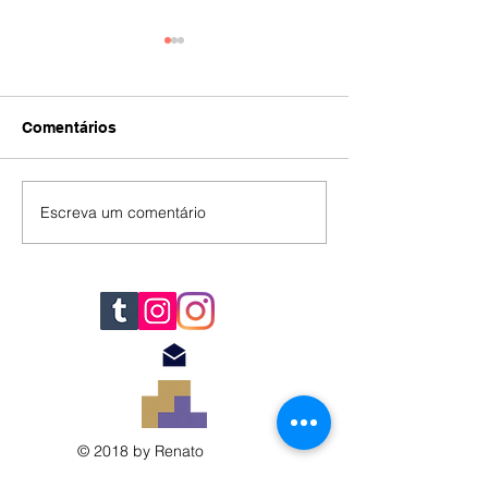
Comentários
IA
#392
Escreva um comentário
© 2018 by Renato
Filomena