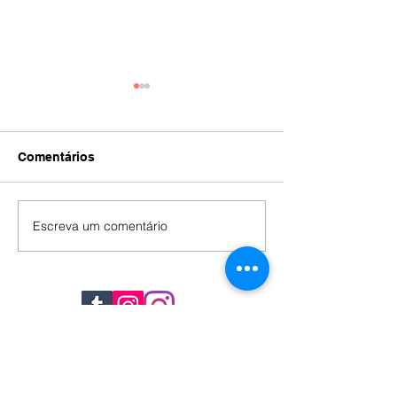
Comentários
IA
#392
Escreva um comentário