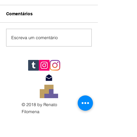
Comentários
IA
#392
Escreva um comentário
© 2018 by Renato
Filomena