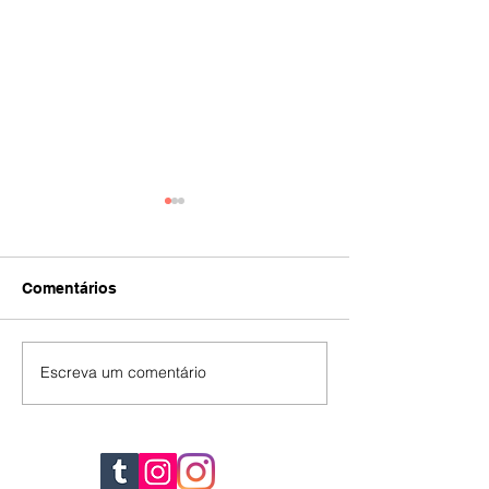
Comentários
IA
#392
Escreva um comentário