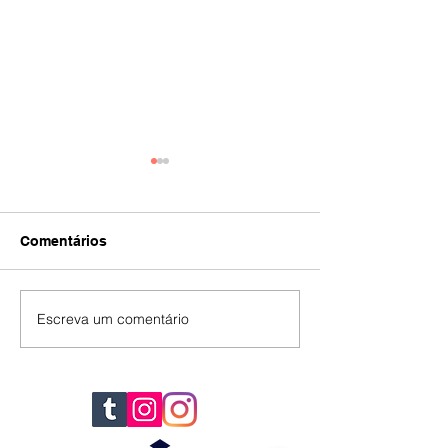
Comentários
IA
#392
Escreva um comentário