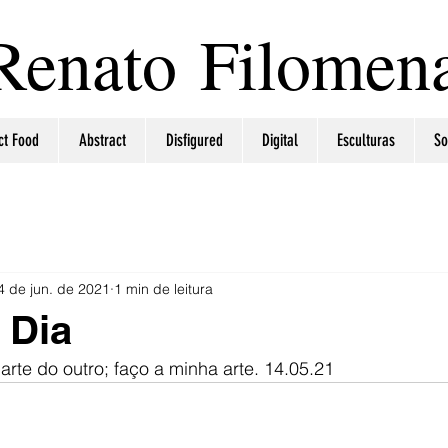
Renato Filomen
ct Food
Abstract
Disfigured
Digital
Esculturas
So
4 de jun. de 2021
1 min de leitura
 Dia
arte do outro; faço a minha arte. 14.05.21