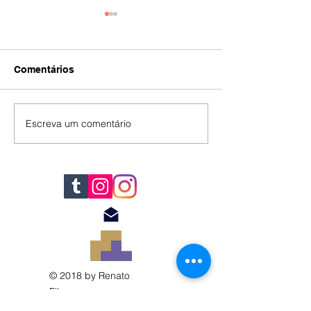
Comentários
IA
#392
Escreva um comentário
© 2018 by Renato
Filomena