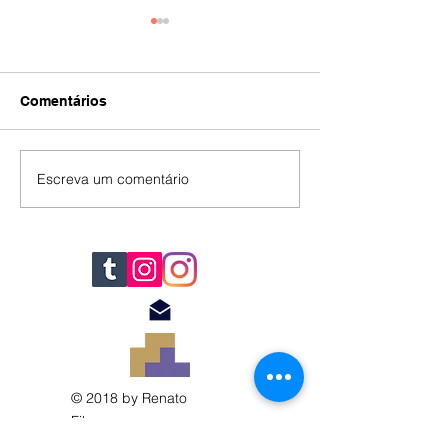
Comentários
IA
#392
Escreva um comentário
© 2018 by Renato
Filomena