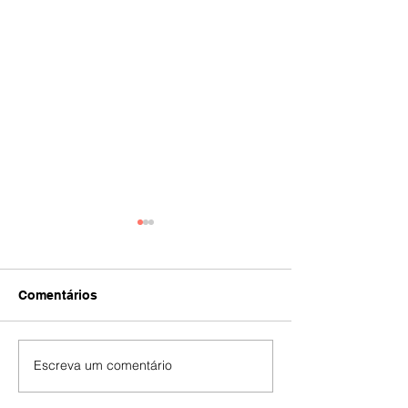
Comentários
IA
#392
Escreva um comentário