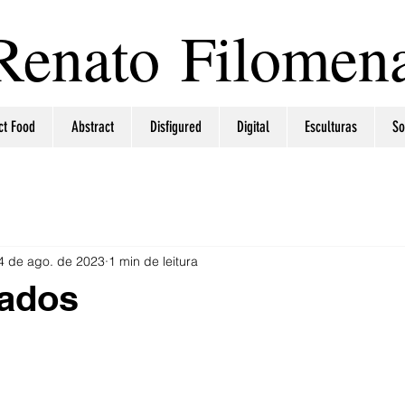
Renato Filomen
ct Food
Abstract
Disfigured
Digital
Esculturas
So
4 de ago. de 2023
1 min de leitura
rados