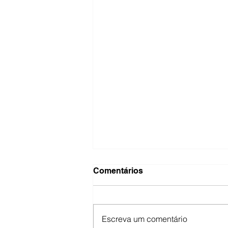
Comentários
Escreva um comentário
Cruzes e Credos