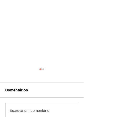
Comentários
IA
#392
Escreva um comentário