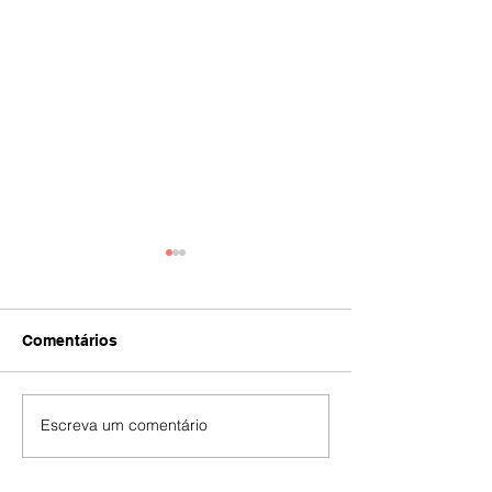
Comentários
IA
#392
Escreva um comentário