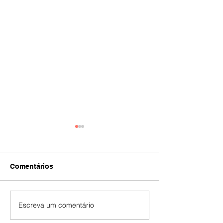
Comentários
IA
#392
Escreva um comentário