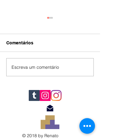
Comentários
IA
#392
Escreva um comentário
© 2018 by Renato