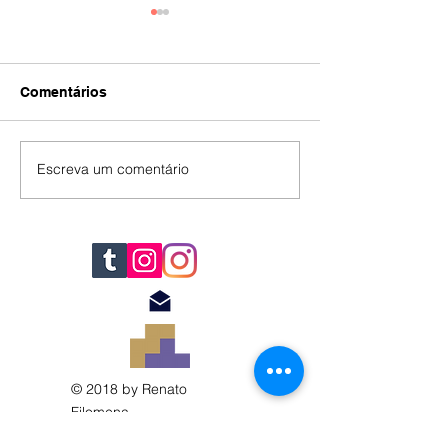
Comentários
IA
#392
Escreva um comentário
© 2018 by Renato
Filomena