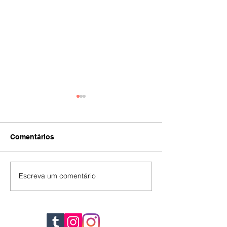
Comentários
IA
#392
Escreva um comentário