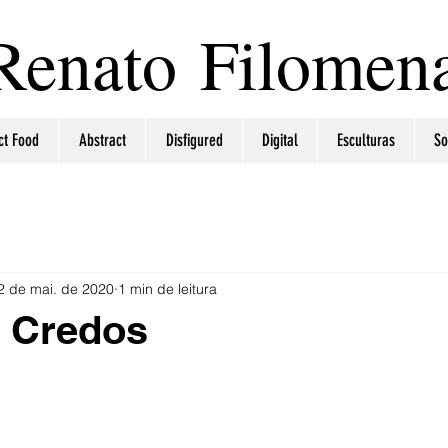
Renato Filomen
ct Food
Abstract
Disfigured
Digital
Esculturas
So
2 de mai. de 2020
1 min de leitura
e Credos