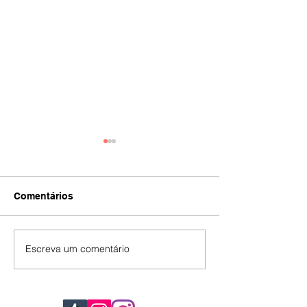
Comentários
IA
#392
Escreva um comentário