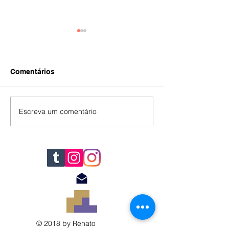
Comentários
IA
#392
Escreva um comentário
© 2018 by Renato