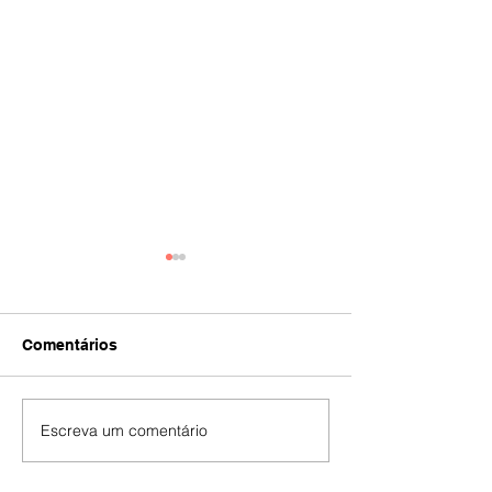
Comentários
IA
#392
Escreva um comentário