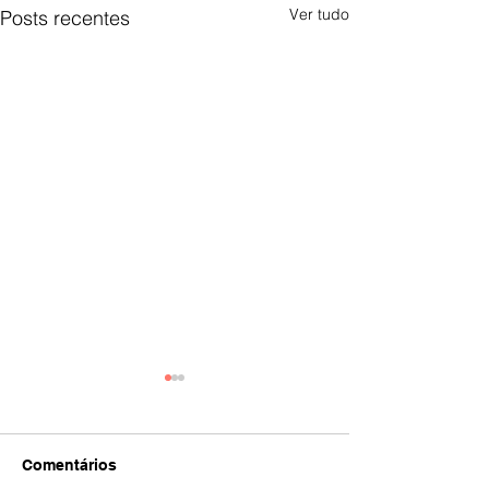
Ver tudo
Posts recentes
Comentários
IA
#392