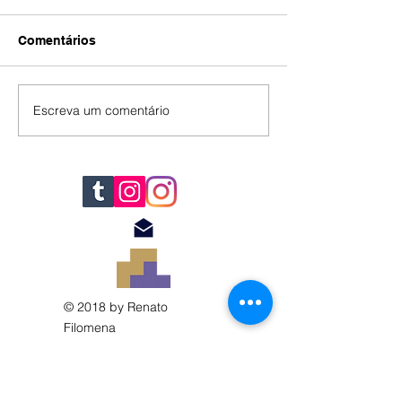
Comentários
IA
#392
Escreva um comentário
© 2018 by Renato
Filomena