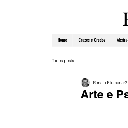
Home
Cruzes e Credos
Abstra
Todos posts
Renato Filomena
2
Arte e P