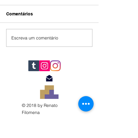
Comentários
IA
#392
Escreva um comentário
© 2018 by Renato
Filomena