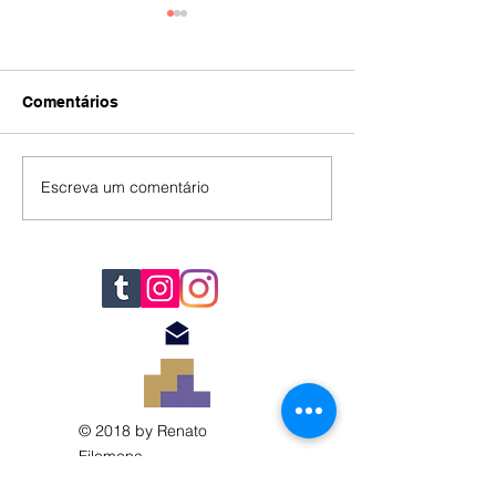
Comentários
IA
#392
Escreva um comentário
© 2018 by Renato
Filomena