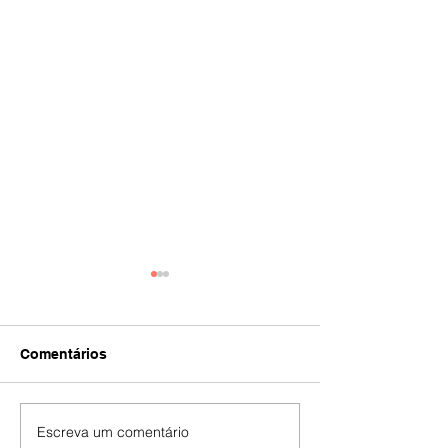
Comentários
IA
#392
Escreva um comentário