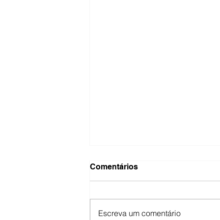
Comentários
Escreva um comentário
Cruzes e Credos