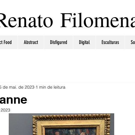
Renato Filomen
ct Food
Abstract
Disfigured
Digital
Esculturas
So
5 de mai. de 2023
1 min de leitura
zanne
 2023